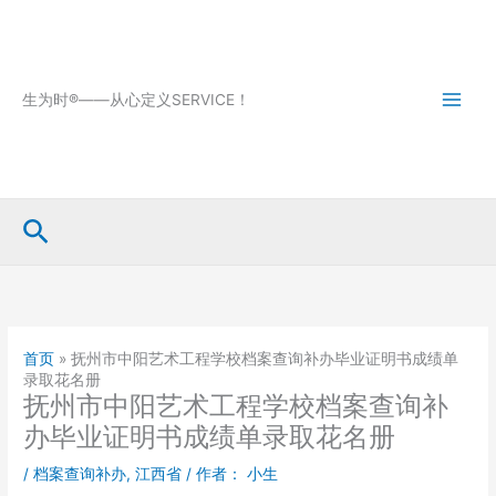
跳
至
内
容
生为时®——从心定义SERVICE！
搜
索
首页
»
抚州市中阳艺术工程学校档案查询补办毕业证明书成绩单
录取花名册
抚州市中阳艺术工程学校档案查询补
办毕业证明书成绩单录取花名册
/
档案查询补办
,
江西省
/ 作者：
小生