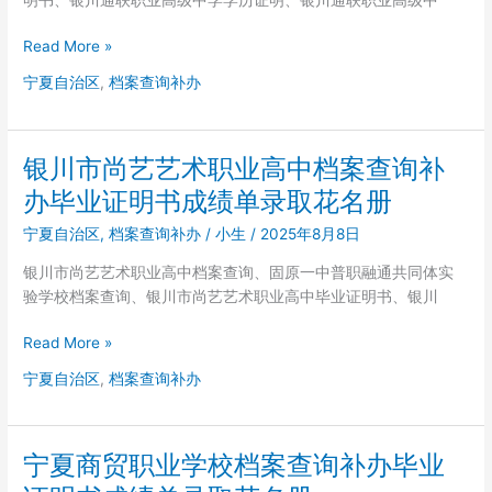
取
案
花
查
银
Read More »
名
询
川
册
宁夏自治区
,
档案查询补办
补
通
办
联
毕
职
业
银川市尚艺艺术职业高中档案查询补
业
证
高
办毕业证明书成绩单录取花名册
明
级
书
宁夏自治区
,
档案查询补办
/
小生
/
2025年8月8日
中
成
学
银川市尚艺艺术职业高中档案查询、固原一中普职融通共同体实
绩
档
验学校档案查询、银川市尚艺艺术职业高中毕业证明书、银川
单
案
录
查
银
Read More »
取
询
川
花
宁夏自治区
,
档案查询补办
补
市
名
办
尚
册
毕
艺
业
宁夏商贸职业学校档案查询补办毕业
艺
证
术