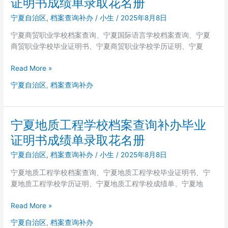
证明书成绩单录取花名册
明
职
书
宁夏自治区
,
档案查询补办
/
小生
/
2025年8月8日
业
成
高
宁夏商贸职业学校档案查询、宁夏国际语言学校档案查询、宁夏
绩
中
商贸职业学校毕业证明书、宁夏商贸职业学校学历证明、宁夏
单
档
录
案
宁
Read More »
取
查
夏
花
宁夏自治区
,
档案查询补办
询
商
名
补
贸
册
办
职
毕
宁夏地质工程学校档案查询补办毕业
业
业
学
证明书成绩单录取花名册
证
校
明
宁夏自治区
,
档案查询补办
/
小生
/
2025年8月8日
档
书
案
宁夏地质工程学校档案查询、宁夏地质工程学校毕业证明书、宁
成
查
夏地质工程学校学历证明、宁夏地质工程学校成绩单、宁夏地
绩
询
单
补
宁
Read More »
录
办
夏
取
宁夏自治区
,
档案查询补办
毕
地