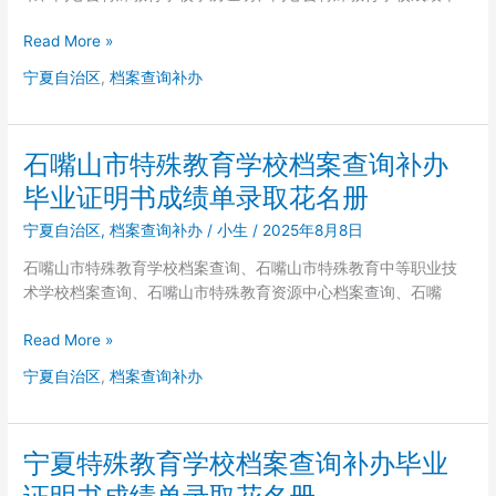
询
补
同
Read More »
办
心
宁夏自治区
,
档案查询补办
毕
县
业
特
证
殊
明
石嘴山市特殊教育学校档案查询补办
教
书
育
毕业证明书成绩单录取花名册
成
学
绩
宁夏自治区
,
档案查询补办
/
小生
/
2025年8月8日
校
单
档
石嘴山市特殊教育学校档案查询、石嘴山市特殊教育中等职业技
录
案
术学校档案查询、石嘴山市特殊教育资源中心档案查询、石嘴
取
查
花
询
石
Read More »
名
补
嘴
册
宁夏自治区
,
档案查询补办
办
山
毕
市
业
特
证
宁夏特殊教育学校档案查询补办毕业
殊
明
教