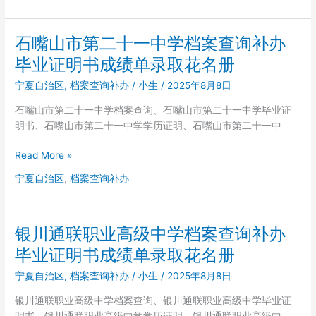
名
业
银
册
证
职
明
石嘴山市第二十一中学档案查询补办
业
书
高
毕业证明书成绩单录取花名册
成
中
绩
宁夏自治区
,
档案查询补办
/
小生
/
2025年8月8日
档
单
案
石嘴山市第二十一中学档案查询、石嘴山市第二十一中学毕业证
录
查
明书、石嘴山市第二十一中学学历证明、石嘴山市第二十一中
取
询
花
补
石
Read More »
名
办
嘴
册
宁夏自治区
,
档案查询补办
毕
山
业
市
证
第
明
银川通联职业高级中学档案查询补办
二
书
十
毕业证明书成绩单录取花名册
成
一
绩
宁夏自治区
,
档案查询补办
/
小生
/
2025年8月8日
中
单
学
银川通联职业高级中学档案查询、银川通联职业高级中学毕业证
录
档
明书、银川通联职业高级中学学历证明、银川通联职业高级中