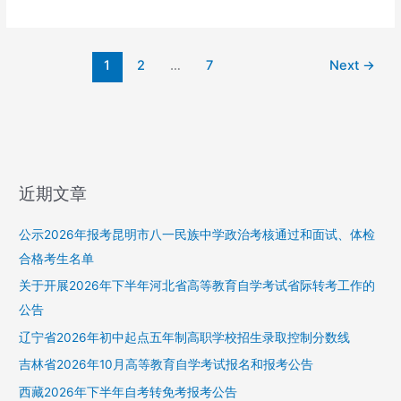
花
业
质
名
证
工
册
明
程
1
2
…
7
Next
→
书
学
成
校
绩
档
单
案
录
查
取
询
近期文章
花
补
名
办
册
公示2026年报考昆明市八一民族中学政治考核通过和面试、体检
毕
业
合格考生名单
证
关于开展2026年下半年河北省高等教育自学考试省际转考工作的
明
公告
书
成
辽宁省2026年初中起点五年制高职学校招生录取控制分数线
绩
吉林省2026年10月高等教育自学考试报名和报考公告
单
西藏2026年下半年自考转免考报考公告
录