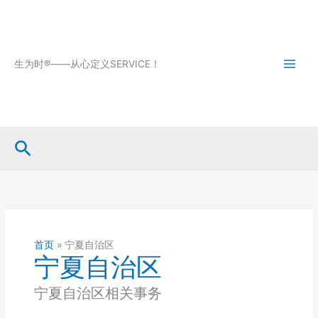
跳
至
内
容
生为时®——从心定义SERVICE！
搜
索
首页
»
宁夏自治区
宁夏自治区
宁夏自治区相关事务