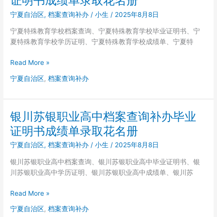
证明书成绩单录取花名册
书
育
成
宁夏自治区
,
档案查询补办
/
小生
/
2025年8月8日
学
绩
校
宁夏特殊教育学校档案查询、宁夏特殊教育学校毕业证明书、宁
单
档
夏特殊教育学校学历证明、宁夏特殊教育学校成绩单、宁夏特
录
案
取
查
宁
Read More »
花
询
夏
名
宁夏自治区
,
档案查询补办
补
特
册
办
殊
毕
教
业
银川苏银职业高中档案查询补办毕业
育
证
学
证明书成绩单录取花名册
明
校
书
宁夏自治区
,
档案查询补办
/
小生
/
2025年8月8日
档
成
案
银川苏银职业高中档案查询、银川苏银职业高中毕业证明书、银
绩
查
川苏银职业高中学历证明、银川苏银职业高中成绩单、银川苏
单
询
录
补
银
Read More »
取
办
川
花
宁夏自治区
,
档案查询补办
毕
苏