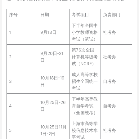
序号
日期
考试项目
负责部门
下半年全国中
1
9月13日
小学教师资格
社考办
考试（笔试）
第76次全国
9月20日-21
2
计算机等级考
社考办
日
试（NCRE）
成人高等学校
10月18日-19
3
招生全国统一
自考办
日
考试
下半年高等教
10月25日-26
4
育自学考试
自考办
日
（全国统考）
上海市高等学
10月25日11月
5
校信息技术水
社考办
1日-2日
平考试