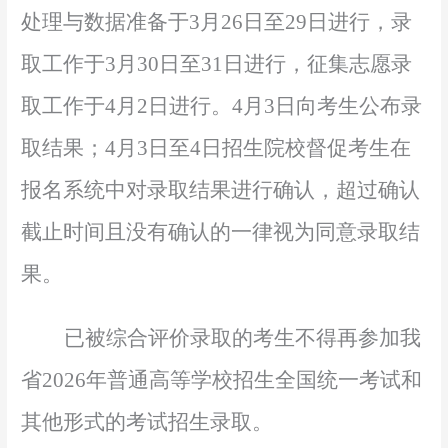
处理与数据准备于
3
月
26
日至
29
日进行，录
取工作于
3
月
30
日至
31日进行，征集志愿录
取工作于
4
月
2
日进行。
4
月
3
日向考生公布录
取结果；
4
月
3
日至
4
日招生院校督促考生在
报名系统中对录取结果进行确认，超过确认
截止时间且没有确认的一律视为同意录取结
果。
已被综合评价录取的考生不得再参加我
省
2026年普通高等学校招生全国统一考试和
其他形式的考试招生录取。