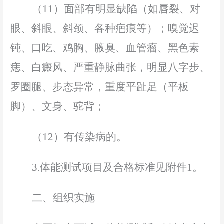
（
1
1
）面部有明显缺陷（如唇裂、对
眼、斜眼、斜颈、各种疤痕等）；嗅觉迟
钝、口吃、鸡胸、腋臭、血管瘤、黑色素
痣、白癜风、严重静脉曲张
，
明显八字步、
罗圈腿、步态异常
，
重度平趾足（平板
脚）、
文
身、驼背；
（
1
2
）有传染病的。
3.体能测试项目及合格标准见附件
1
。
二、组织实施