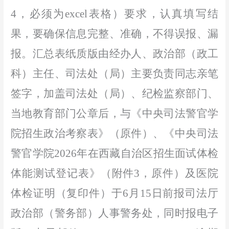
4，必须为excel表格）要求，认真填写结
果，要确保信息完整、准确，不得误报、漏
报。汇总表纸质版由经办人、政治
部（政工
科）
主任、
司法处（局）主要负责同志亲笔
签字，加盖司法处（局）、纪检监察部
门、
当地教育部门公章后，与
《
中央司法警官学
院招生
政治考察
表
》
（原件）、
《
中央司法
警官学院
2026
年在西藏自治区招生面试体检
体能测试登记表
》（
附件
3，
原件
）
及医院
体检证明
（
复印件
）
于
6
月
15
日
前
报司法厅
政治部
（警务部）
人事
警务
处，同时报电子