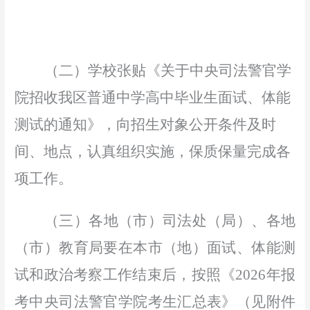
（
二
）
学校张贴《关于中央司法警官学
院招收我区普通中学高中毕业生面试、体能
测试
的
通知》，向招生对象公开条件及时
间、地点
，
认真组织实施，保质保量完成各
项工作。
（
三
）
各地（市）司法处（局）、各地
（市）
教育局
要在本市（地）面试、体能测
试
和政治考察
工作结束后，按照
《
2026
年报
考中央司法警官学院考生汇总表》（见附件