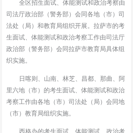
全区招生面试、体能测试和政治考察由
司法厅政治部
（警务部）
会同
各地
（市）
司
法处
（
局
）
和
教育局
组织开展。拉萨市的考
生面试、体能测试和政治考察工作由司法厅
政治部
（警务部）
会同拉萨市
教育局
具体组
织实施。
日喀则、山南、林芝、昌都、那曲、阿
里六地
（市）
的考生面试、体能测试
和政治
考察
工作由各地
（市）
司法处
（
局
）
会同
地
（
市
）
教育局
组织实施。
西格办的考生面试、体能测试
、
政治考