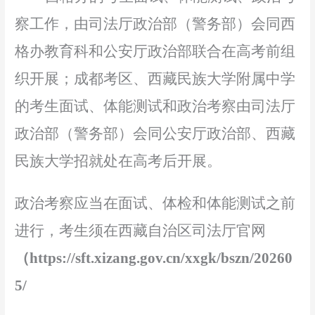
察
工作，
由司法厅政治部
（警务部）
会同西
格办教育科
和
公安厅
政治部
联合在高考
前
组
织开展
；
成都考区
、
西藏民族大学
附属中学
的
考生面试、体能测试和政治考察由司法厅
政治部
（警务部）
会同
公安厅政治部、
西藏
民族大学
招就处在高考后开展。
政治考察
应当在面试、体检和体能测试之前
进行，考生
须在西藏自治区司法厅官网
（
https://sft.xizang.gov.cn/xxgk/bszn/20260
5/