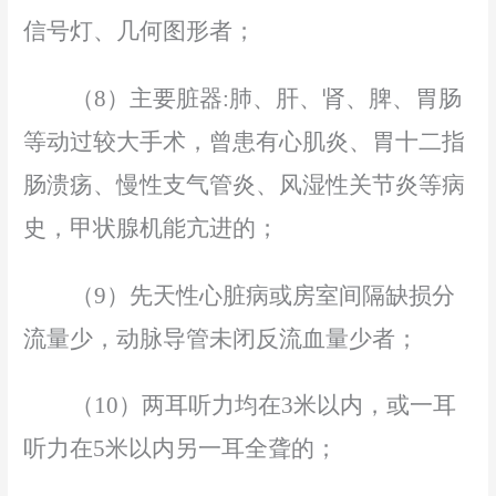
信号灯、几何图形者；
（
8
）主要脏器
:肺、肝、肾、脾、胃肠
等动过较大手术，曾患有心肌炎、胃十二指
肠溃疡、慢性支气管炎、风湿性关节炎等病
史，甲状腺机能亢进的；
（
9
）先天性心脏病或房室间隔缺损分
流量少，动脉导管未闭反流
血
量少者；
（
10
）两耳听力均在
3米以内，或一耳
听力在5米以内另一耳全聋的；