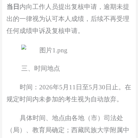
当日
内向工作人员提出复核申请，逾期未提
出的一律视为认可本人成绩，后续不再受理
任何成绩申诉及复核申请。
三
、时间地点
时间：
2026
年
5月
11
日至
5月
30
日止
。在
规定时间内未参加的考生视为
自动
放弃。
具体时间、地点由各地
（市）
司法处
（
局
）
、
教育局
确定；西藏民族大学
附属中