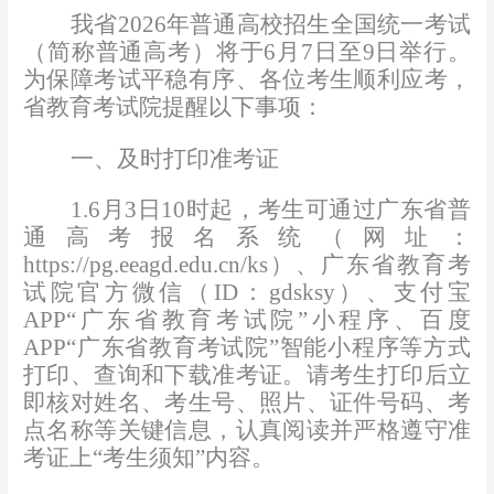
我省
202
6
年普通高校招生全国统一考试
（简称普通高考）将于
6
月
7
日至
9
日举行。
为保障考试平稳有序、各位考生
顺利
应考，
省教育考试院提醒以下事项：
一、及时打印准考证
1.6
月
3
日
10
时
起，
考生可通过
广东省普
通
高
考
报名系统（网址：
https://pg.eeagd.edu.cn/ks
）
、
广东省教育考
试院官方微信（
ID
：
gdsksy
）
、支付宝
APP
“广东省教育考试院”小程序
、
百度
APP
“广东省教育考试院”
智能小程序等方式
打印、查询和下载准考证。请考生打印后立
即核对姓名、考生号、照片、证件号码、考
点名称等关键信息，认真阅读并严格遵守准
考证上
“考生须知”内容。