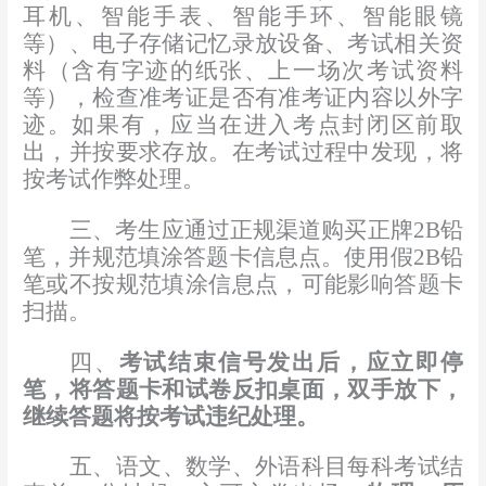
耳机、智能手表、智能手环、
智能眼镜
等）、电子存储记忆录放设备、考试相关资
料（含有字迹的纸张、上一场次考试资料
等），检查准考证是否有准考证内容以外字
迹。如果有，应当在
进入考点封闭区前
取
出，并按要求存放。在考试过程中发现，将
按考试作弊处理。
三、
考生应通过正规渠道购买正牌
2
B
铅
笔，并规范填涂答题卡信息点。使用假
2B
铅
笔或不按规范填涂信息点，可能影响答题卡
扫描。
四、
考试
结束
信号发出后，应立即停
笔，
将答题卡和试卷反扣桌面，
双手放下，
继续答题将按考试违纪处理。
五、语文、数学、外语科目每科考试结