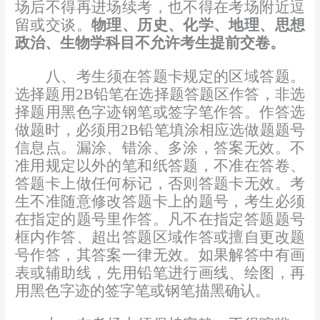
场后不得再进场续考，也不得在考场附近逗
留或交谈。
物理、历史、化学、地理、思想
政治、生物学科目不允许考生提前交卷。
八、考生须在答题卡规定的区域答题。
选择题用
2B
铅笔在选择题答题区作答，非选
择题用黑色字迹钢笔或签字笔作答。作答选
做题时，必须用
2B
铅笔填涂相应选做题题号
信息点。漏涂、错涂、多涂，答案无效。不
准用规定以外的笔和纸答题，不准在答卷、
答题卡上做任何标记，否则答题卡无效。考
生不准随意修改答题卡上的题号，考生必须
在指定的题号里作答。凡不在指定答题题号
框内作答、超出答题区域作答或擅自更改题
号作答，其答案一律无效。如果解答中有画
表或辅助线，先用铅笔进行画线、绘图，再
用黑色字迹的签字笔或钢笔描黑确认。