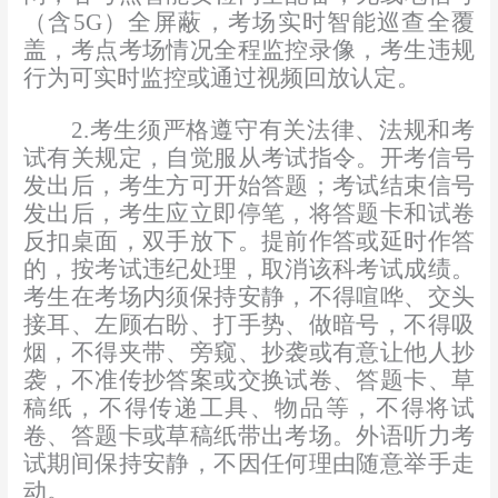
（含
5G
）全屏蔽
，
考场实时智能巡查全覆
盖，
考点考场情况全程监控录像
，
考生违规
行为可实时监控或通过视频回放认定。
2
.
考生须严格遵守有关法律、法规和考
试有关规定
，
自觉服从考试指令。开考信号
发出后，考生方可开始答题；考试结束信号
发出后，考生应立即停笔，将答题卡和试卷
反扣桌面，双手放下。
提前作答或延时作答
的，按考试违纪处理，取消该科考试成绩。
考生在考场内须保持安静，不得喧哗、交头
接耳、左顾右盼、打手势、做暗号，不得吸
烟，不得夹带、旁窥、抄袭或有意让他人抄
袭，不准传抄答案或交换试卷、答题卡、草
稿纸，不得传递工具、物品等，不得将试
卷、答题卡或草稿纸带出考场。
外语
听力考
试期间保持安静，不因任何理由随意举手走
动。