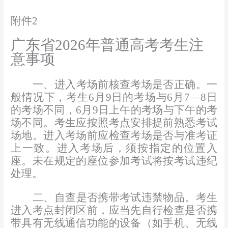
附件
2
广东省
202
6
年普通高考考生注
意事项
一、进入考场前核查考场是否正确。
一
般情况下，考生
6
月
9
日的考场与
6
月
7—8
日
的考场不同，
6
月
9
日上午的考场与下午的考
场不同。考生应按
照考点安排
提前熟悉考试
场地。进入考场前应检查考场是否与准考证
上一致。进入考场后，须按指定的位置入
座。未在规定的座位参加考试将按考试违纪
处理。
二、自查是否携带考试违禁物品。
考生
进入考点封闭区
前，应当先自行检查是否携
带具有无线通信功能的设备（如手机、无线