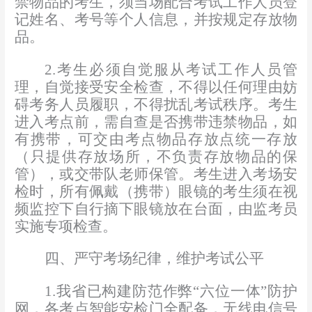
禁
物品
的考生，须当场配合考试工作人员登
记姓名、考号等个人信息，并按规定存放物
品。
2
.
考生必须自觉服从考
试工作
人员管
理，自觉接受安全检查，不得以任何理由妨
碍考务人员履职，不得扰乱考试秩序。
考生
进入考点前，需
自查是否携带违禁物品
，
如
有携带，可交由考点
物品存放点
统一存放
（只提供存放场所，不负责存放物品的保
管），或交带队老师保管。
考
生进入考场安
检时，所有佩戴
（
携带
）
眼镜的考生须在视
频监控下自行摘下眼镜
放在台面
，由监考员
实施专项检查
。
四
、
严守考场纪律，维护考试公平
1.
我省
已构建
防范作弊
“六位一体”防护
网，各考点智能安检门全配备
，
无线电信号