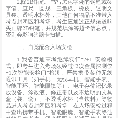
2.
除
2B
铅笔、书写黑色字迹的钢笔或签
字笔、直尺、圆规、三角板、橡皮、透明文
具袋、透明水杯外，其他任何物品不准带入
考点封闭区和考场。考生应通过正规渠道购
买正牌
2B
铅笔
，并规范填涂答题卡信息点，
否则会影响答题卡扫描。
三、自觉配合入场安检
1.
我省普通高考继续实行
“
2+1
”安检模
式，即考生进入考场须经过“
2
次金属探测仪
+1
次智能安检门”检测。严禁携带各种无线
通讯工具（如手机、无线耳机、智能手表、
智能
手环、智能眼镜等）、电子存储记忆录
放设备、涂改液、修正带以及不透明的文具
盒（袋、套）、不透明水杯（含饮料）等物
品进入考点封闭区和考场。
在入场安检
过程
中
查出
携带手机、智能眼镜
、智能手表
等违