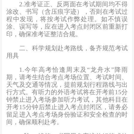
2.
准考证正、反两面
在考试期间
均不得
涂改、书写
（
含压痕字迹
），
否则
在
考试过
程中发现，
将按考试作弊处理。如
不慎
误
涂、误写等，
应
在进入考点封闭区前重新打
印
，
确保
准考证
整洁合规
。
二、科学规划赴考路线，备齐规范
考试
用具
1.
今年高考
恰逢周末及
“龙舟水”降雨
期
，
请考生
结合考点考场位置、考试时间、
天气及交通等情况，
提前规划
行程
路线
与
出
行方式。有听力的外语考试将在开考前
15
分
钟禁止进入考场
参加听力考试
，其他科目在
开考
15
分钟后禁止进入考点封闭区
，
请务必
留足进入考点考场身份验证和安全检查的时
间，确保顺利赴考。