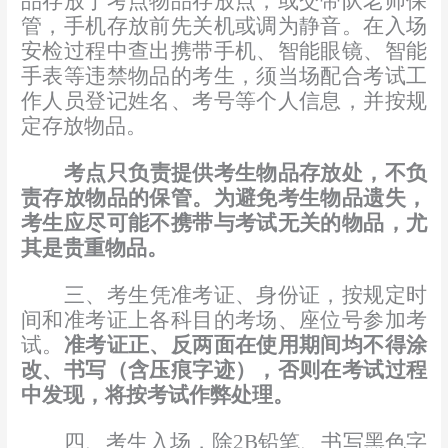
品存放于考点物品存放点，或交带队老师保
管，手机存放前先关机或调为静音。在入场
安检
过程
中
查出
携带手机、智能眼镜
、智能
手表
等违
禁
物品
的考生，须当场配合考试工
作人员登记姓名、考号等个人信息，并按规
定存放物品。
考点只负责提供考生物品存放处，不负
责存放物品的保管。为避免考生物品遗失，
考生应尽可能不携带与考试无关的物品，尤
其是贵重物品。
三、考生凭准考证、身份证，按规定时
间和准考证上各科目的考场、座位号参加考
试。
准考证正、反两面在使用期间均不得涂
改、书写
（含压痕字迹），否则在考试过程
中发现，将按考试作弊处理
。
四、考生入场，除
2B
铅笔、书写黑色字