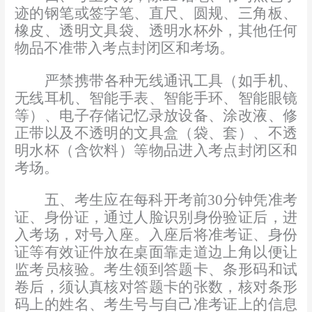
迹的钢笔或签字笔、直尺、圆规、三角板、
橡皮、透明文具袋、透明水杯外，其他任何
物品不准带入考点封闭区和考场。
严禁携带各种无线通讯工具（如手机、
无线耳机、智能手表、智能手环、智能眼镜
等）、电子存储记忆录放设备、涂改液、修
正带以及不透明的文具盒（袋、套）、不透
明水杯（含饮料）等物品进入考点封闭区和
考场。
五、考生应在每科开考前
30
分钟凭准考
证、身份证，通过人脸识别身份验证后，进
入考场，对号入座。入座后将准考证、身份
证等有效证件放在桌面靠走道边上角以便让
监考员核验。考生领到答题卡、条形码和试
卷后，须认真核对答题卡的张数，核对条形
码上的姓名、考生号与自己准考证上的信息