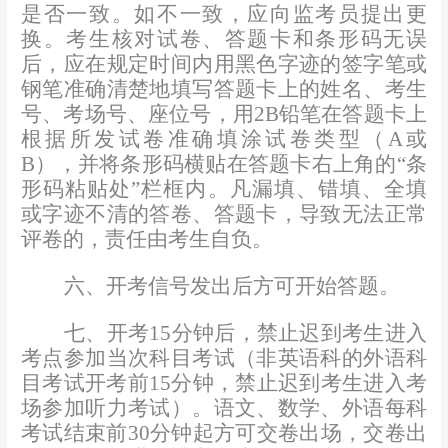
是否一致。如不一致，应向监考员提出更
换。考生核对试卷、答题卡和条形码无误
后，应在规定时间内
用黑色字迹的签字笔或
钢笔
准确清楚地填写答题卡上的姓名、考生
号、考场号、座位号，用
2B
铅笔在答题卡上
根据所发试卷准确填涂试卷类型（
A
或
B
），并将条形码横贴在答题卡右上角的
“
条
形码粘贴处
”
栏框内。凡漏填、错填、全填
或字迹不清的答卷、答题卡，导致无法正常
评卷的，责任由考生自负。
六、开考信号发出后方可开始答题。
七、开考
15
分钟后，禁止迟到考生进入
考点参加当次科目考试（非英语科的外语科
目考试开考前
15
分钟
，禁止迟到考生进入考
场参加听力考试
）。语文、数学、外语每科
考试结束前
30
分钟起方可交卷出场，交卷出