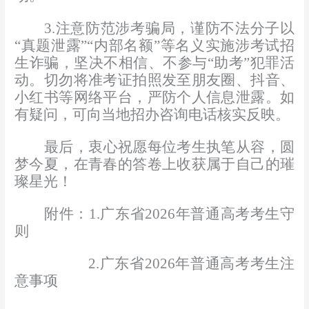
3.
注意防范涉考骗局，谨防不法分子以
“真题泄露”“内部名额”等名义实施涉考试招
生诈骗，坚决不相信、不参与“助考”犯罪活
动。切勿将准考证拍照发至朋友圈、抖音、
小红书等网络平台，严防个人信息泄露。如
有疑问，可向当地招办咨询电话核实反映。
最后，衷心祝愿每位考生
执
笔从容，圆
梦今夏，在青春的答卷上收获属于自己的璀
璨星光！
附件：
1.
广东省
2026
年普通高考考生守
则
2.
广东省
2026
年普通高考考生注
意事项